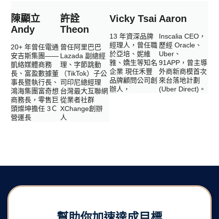
陳顯立
許詮
Vicky Tsai
Aaron
Andy
Theon
13 年資深品牌
Inscalia CEO，
經理人，曾任職
歷經 Oracle、
20+ 年曾任電通
曾任阿里巴巴
於亞培、妮維
Uber、
安吉斯集團——
Lazada 副總經
雅、嬌生等知名
91APP，曾主導
凱絡媒體商務
理、字節跳動
企業 現任禾豐
外商新商模首次
長、富盈數據董
（TikTok）子公
品牌顧問公司創
來台落地計劃
事長暨執行長、
司印尼總經理
辦人，
(Uber Direct)。
鴻海集團富奇想
台灣最大互聯網
商務長，零售巨
從業者社群
頭燦坤擔任 3Ｃ
XChange創辦
營運長
人
幫助你加速達成目標