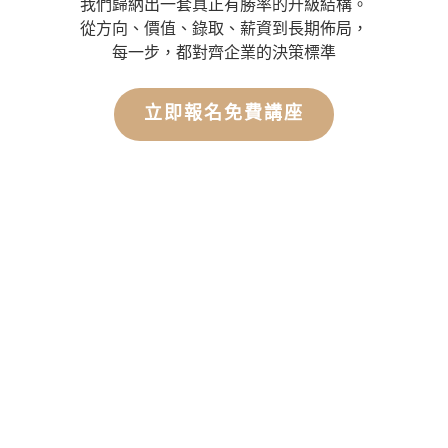
我們歸納出一套真正有勝率的升級結構。
從方向、價值、錄取、薪資到長期佈局，
每一步，都對齊企業的決策標準
立即報名免費講座
15+位資深企業經理人實戰陪跑
1 對 1 解決你真實的問題