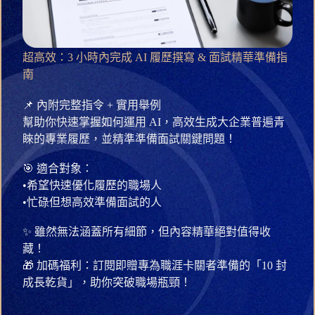
超高效：3 小時內完成 AI 履歷撰寫 & 面試精華準備指
南
📌 內附完整指令 + 實用舉例
幫助你快速掌握如何運用 AI，高效生成大企業普遍青
睞的專業履歷，並精準準備面試關鍵問題！
🎯 適合對象：
•希望快速優化履歷的職場人
•忙碌但想高效準備面試的人
✨ 雖然無法涵蓋所有細節，但內容精華絕對值得收
藏！
🎁 加碼福利：訂閱即贈專為職涯卡關者準備的「10 封
成長乾貨」，助你突破職場瓶頸！