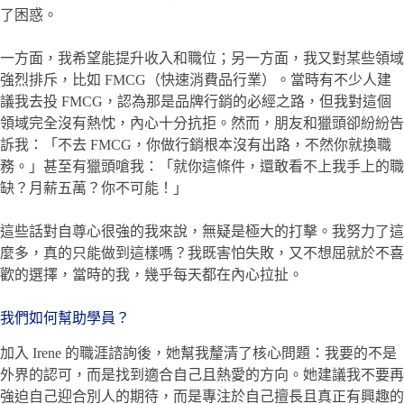
了困惑。
一方面，我希望能提升收入和職位；另一方面，我又對某些領域
強烈排斥，比如 FMCG（快速消費品行業）。當時有不少人建
議我去投 FMCG，認為那是品牌行銷的必經之路，但我對這個
領域完全沒有熱忱，內心十分抗拒。然而，朋友和獵頭卻紛紛告
訴我：「不去 FMCG，你做行銷根本沒有出路，不然你就換職
務。」甚至有獵頭嗆我：「就你這條件，還敢看不上我手上的職
缺？月薪五萬？你不可能！」
這些話對自尊心很強的我來說，無疑是極大的打擊。我努力了這
麼多，真的只能做到這樣嗎？我既害怕失敗，又不想屈就於不喜
歡的選擇，當時的我，幾乎每天都在內心拉扯。
我們如何幫助學員？
加入 Irene 的職涯諮詢後，她幫我釐清了核心問題：我要的不是
外界的認可，而是找到適合自己且熱愛的方向。她建議我不要再
強迫自己迎合別人的期待，而是專注於自己擅長且真正有興趣的